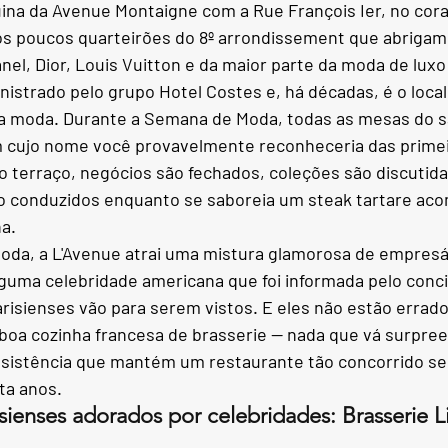
uina da Avenue Montaigne com a Rue François Ier, no cor
os poucos quarteirões do 8º arrondissement que abrigam 
el, Dior, Louis Vuitton e da maior parte da moda de luxo
istrado pelo grupo Hotel Costes e, há décadas, é o local
 moda. Durante a Semana de Moda, todas as mesas do sa
 cujo nome você provavelmente reconheceria das primeir
No terraço, negócios são fechados, coleções são discutid
o conduzidos enquanto se saboreia um steak tartare ac
a.
da, a L'Avenue atrai uma mistura glamorosa de empresár
alguma celebridade americana que foi informada pelo conci
arisienses vão para serem vistos. E eles não estão errado
e boa cozinha francesa de brasserie — nada que vá surpre
sistência que mantém um restaurante tão concorrido se
nta anos.
isienses adorados por celebridades: Brasserie 