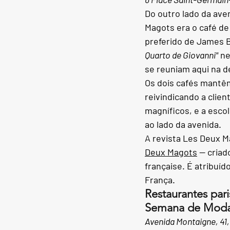
Do outro lado da aven
Magots era o café d
preferido de James B
Quarto de Giovanni"
ne
se reuniam aqui na d
Os dois cafés mantê
reivindicando a clien
magníficos, e a esco
ao lado da avenida.
A revista Les Deux M
Deux Magots
— criad
française. É atribuíd
França.
Restaurantes par
Semana de Moda
Avenida Montaigne, 41,