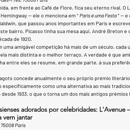
ida, em frente ao Café de Flore, fica seu eterno rival. O 
e Hemingway — ele o menciona em "
Paris é uma Festa
" — e
aldwin, que passou anos importantes em Paris e escreve
ste bairro. Picasso tinha sua mesa aqui. André Breton e o
écada de 1920.
m uma amigável competição há mais de um século, cada 
tela mais distinta e o melhor terraço. A verdade é que am
lha entre eles se resume, em grande parte, à sua preferê
agots concede anualmente o seu próprio prémio literário
o especificamente como uma alternativa ao mais tradicio
o desde 1933, o que o torna um dos mais antigos prémios l
isienses adorados por celebridades: L'Avenue
 vem jantar
 75008 Paris