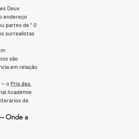
Les Deux 
 o endereço 
u partes de "
O 
s surrealistas 
um 
bos são 
ncia em relação 
 — o
Prix des 
nal Académie 
iterários de 
 — Onde a 