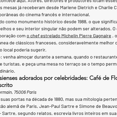
contece aqui. Atores, diretores e produtores lotam esses
as mesas já receberam desde Marlene Dietrich e Charlie C
orâneas do cinema francês e internacional.
icado como monumento histórico desde 1988, o que signific
lhos e seu interior singular não podem ser alterados. O 
aboração com
o chef estrelado Michelin Pierre Gagnaire
, 
nea de clássicos franceses, consideravelmente melhor d
o local poderia sugerir.
 venha almoçar durante a semana, quando o restaurante
e turistas, e peça uma mesa no terraço se o tempo permi
dinário.
isienses adorados por celebridades: Café de F
scrito
ermain, 75006 Paris
u suas portas na década de 1880, mas sua mitologia perte
ão alemã de Paris, Jean-Paul Sartre e Simone de Beauvo
 Sartre, segundo relatos, escrevia livros inteiros em su