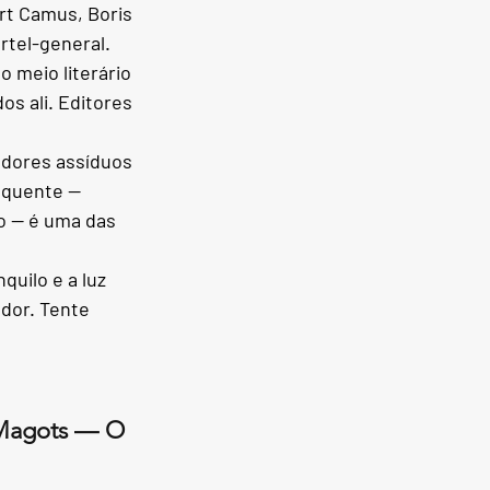
rt Camus, Boris 
rtel-general.
 meio literário 
s ali. Editores 
adores assíduos 
 quente — 
o — é uma das 
uilo e a luz 
edor. Tente 
 Magots — O 