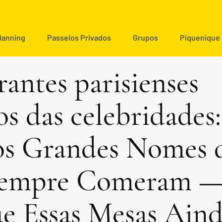
Planning
Passeios Privados
Grupos
Piquenique
antes parisienses
os das celebridades:
s Grandes Nomes 
Sempre Comeram —
e Essas Mesas Ain