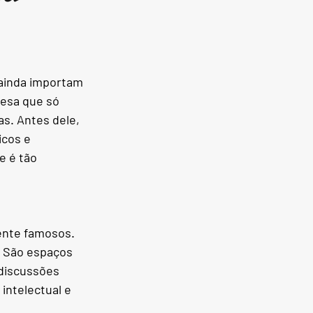
 ainda importam
esa que só 
s. Antes dele, 
cos e 
 é tão 
ente famosos. 
. São espaços 
discussões 
ntelectual e 