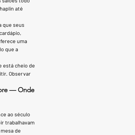
 salões todo 
haplin até 
a que seus 
cardápio, 
oferece uma 
o que a 
 está cheio de 
tir. Observar 
lore — Onde 
nce ao século 
ir trabalhavam 
a mesa de 