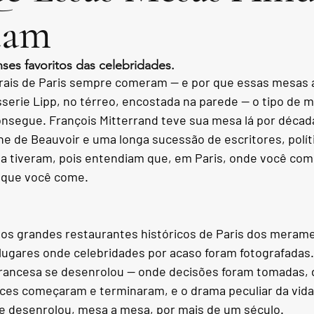
tam
nses favoritos das celebridades.
urais de Paris sempre comeram — e por que essas mesas
erie Lipp, no térreo, encostada na parede — o tipo de m
segue. François Mitterrand teve sua mesa lá por década
e de Beauvoir e uma longa sucessão de escritores, políti
a tiveram, pois entendiam que, em Paris, onde você come
 que você come.
a os grandes restaurantes históricos de Paris dos meram
lugares onde celebridades por acaso foram fotografadas
 francesa se desenrolou — onde decisões foram tomadas, 
s começaram e terminaram, e o drama peculiar da vida i
 se desenrolou, mesa a mesa, por mais de um século.