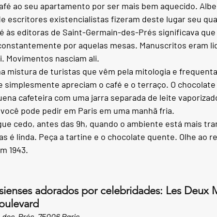
café ao seu apartamento por ser mais bem aquecido. Albe
e escritores existencialistas fizeram deste lugar seu qua
é às editoras de Saint-Germain-des-Prés significava que o
 constantemente por aquelas mesas. Manuscritos eram lido
. Movimentos nasciam ali.
uma mistura de turistas que vêm pela mitologia e frequent
 simplesmente apreciam o café e o terraço. O chocolate
na cafeteira com uma jarra separada de leite vaporizad
 você pode pedir em Paris em uma manhã fria.
gue cedo, antes das 9h, quando o ambiente está mais tranq
as é linda. Peça a tartine e o chocolate quente. Olhe ao r
em 1943.
isienses adorados por celebridades: Les Deux
oulevard
-des-Prés, 75006 Paris