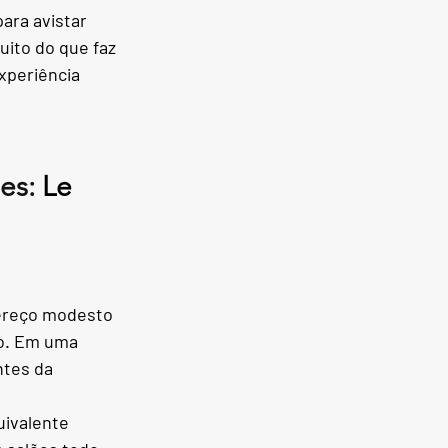
ara avistar 
ito do que faz 
xperiência 
es:
Le 
ereço modesto 
o. Em uma 
tes da 
uivalente 