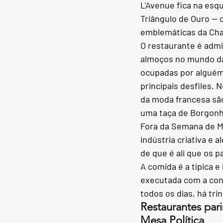
L'Avenue fica na esq
Triângulo de Ouro — 
emblemáticas da Chan
O restaurante é admin
almoços no mundo da
ocupadas por alguém
principais desfiles. 
da moda francesa sã
uma taça de Borgonh
Fora da Semana de Mo
indústria criativa e 
de que é ali que os p
A comida é a típica 
executada com a con
todos os dias, há tri
Restaurantes par
Mesa Política