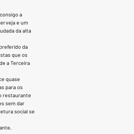
consigo a 
cerveja e um 
udada da alta 
preferido da 
istas que os 
de a Terceira 
ce quase 
s para os 
o restaurante 
tes sem dar 
etura social se 
ante.