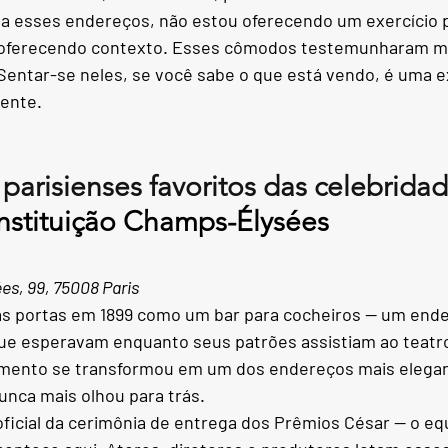
 a esses endereços, não estou oferecendo um exercício p
 oferecendo contexto. Esses cômodos testemunharam mu
 Sentar-se neles, se você sabe o que está vendo, é uma e
ente.
parisienses favoritos das celebridad
Instituição Champs-Élysées
s, 99, 75008 Paris
uas portas em 1899 como um bar para cocheiros — um end
que esperavam enquanto seus patrões assistiam ao teatr
imento se transformou em um dos endereços mais elegan
nca mais olhou para trás.
oficial da cerimônia de entrega dos Prêmios César — o eq