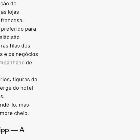
ação do 
as lojas 
 francesa.
 preferido para 
lão são 
as filas dos 
as e os negócios 
ompanhado de 
ios, figuras da 
erge do hotel 
s.
endê-lo, mas 
mpre cheio, 
Lipp — A 