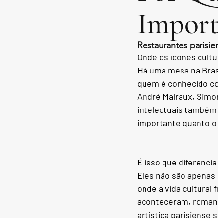
Impor
Restaurantes parisie
Onde os ícones cult
Há uma mesa na Brass
quem é conhecido con
André Malraux, Simon
intelectuais também 
importante quanto o
É isso que diferenci
Eles não são apenas 
onde a vida cultural
aconteceram, romance
artística parisiense