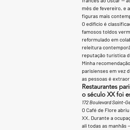
francês ao Oscar — a
mês de fevereiro, e 
figuras mais contemp
O edifício é classif
famosos toldos verme
reformulado em col
releitura contemporâ
reputação turística d
Minha recomendação:
parisienses em vez d
as pessoas é extraor
Restaurantes par
o século XX foi e
172 Boulevard Saint-G
O Café de Flore abri
XX. Durante a ocupaç
ali todas as manhãs —