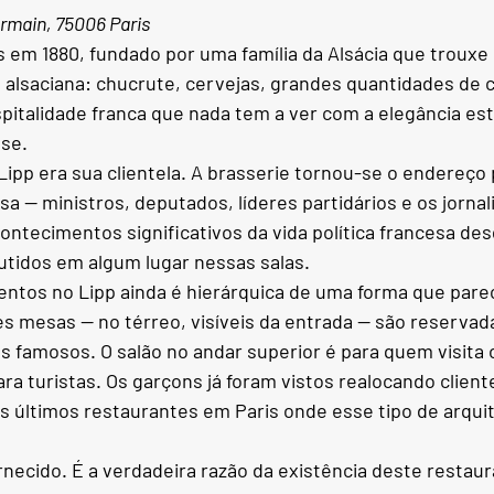
ermain, 75006 Paris
s em 1880, fundado por uma família da Alsácia que trouxe 
e alsaciana: chucrute, cervejas, grandes quantidades de 
spitalidade franca que nada tem a ver com a elegância est
nse.
Lipp era sua clientela. A brasserie tornou-se o endereço 
esa — ministros, deputados, líderes partidários e os jornal
ntecimentos significativos da vida política francesa des
utidos em algum lugar nessas salas.
entos no Lipp ainda é hierárquica de uma forma que pare
s mesas — no térreo, visíveis da entrada — são reservada
os famosos. O salão no andar superior é para quem visita 
ara turistas. Os garçons já foram vistos realocando clien
s últimos restaurantes em Paris onde esse tipo de arquit
necido. É a verdadeira razão da existência deste restaur