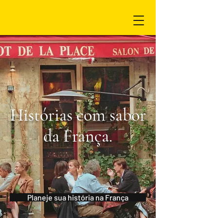
Histórias com sabor
da França.
Planeje sua história na França