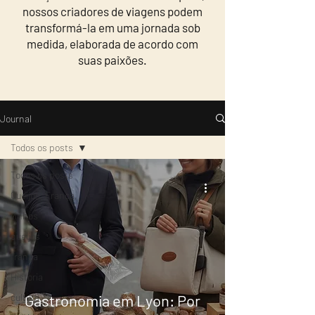
nossos criadores de viagens podem
transformá-la em uma jornada sob
medida, elaborada de acordo com
suas paixões.
Journal
Todos os posts
Todos os posts
Queijos, França,
vinhos
queijos
frança
Historia
cultura
Gastronomia em Lyon: Por