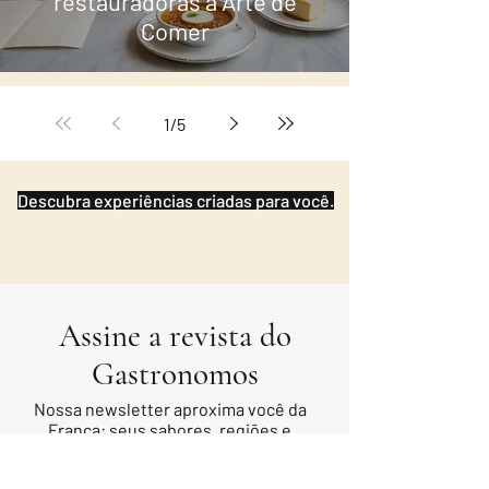
restauradoras à Arte de
Comer
1
/
5
Descubra experiências criadas para você.
Assine a revista do
Gastronomos
Nossa newsletter aproxima você da
França: seus sabores, regiões e
tesouros escondidos.