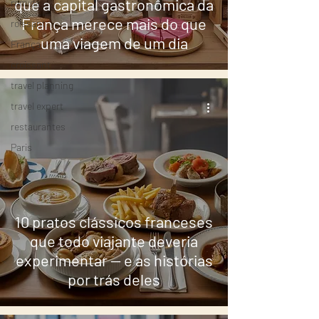
que a capital gastronômica da
romida
França merece mais do que
roissant
uma viagem de um dia
França
croissant
travel planning
travel expert
restaurantes
Paris
10 pratos clássicos franceses
que todo viajante deveria
experimentar — e as histórias
por trás deles