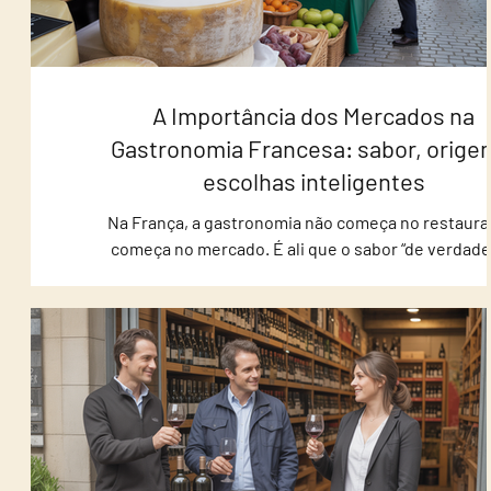
A Importância dos Mercados na
Gastronomia Francesa: sabor, orige
escolhas inteligentes
Na França, a gastronomia não começa no restaura
começa no mercado. É ali que o sabor “de verdade
revela — no cheiro do pão recém-assado, na seleç
queijos com maturação no ponto e nos vegetais col
na semana. Para quem compra (seja para cozinhar em
presentear ou montar uma mesa especial), os mer
são o caminho mais direto para qualidade, autentici
boas escolhas. Por que os mercados são o coraçã
culinária francesa A tradição francesa valoriz