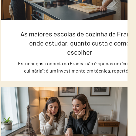
da
As maiores escolas de cozinha da França
onde estudar, quanto custa e como
escolher
uer
Estudar gastronomia na França não é apenas um “curso
em
culinária”: é um investimento em técnica, repertório,
networking e credibilidade profissional. Se você está
mer
buscando uma formação reconhecida internacionalme
nto
(ou uma imersão de alto nível), conhecer as maiores
rar
escolas do país é o primeiro passo para comprar a opç
s com
certa, sem arrependimentos. Para facilitar sua decisão
rátic
reunimos as instituições mais renomadas, o que cada 
oferece e os endereços para você planejar v