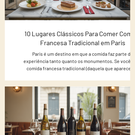
ra
10 Lugares Clássicos Para Comer Comi
ega)
Francesa Tradicional em Paris
a para
Paris é um destino em que a comida faz parte da
o. Na
experiência tanto quanto os monumentos. Se você q
cola,
comida francesa tradicional (daquela que aparece 
rte —
livros, filmes e memórias de viagem), apostar em
rafas
endereços clássicos é a maneira mais segura de co
que
bem — e de transformar uma refeição em um mome
egiões
“uau”. Para facilitar sua escolha (e ajudar você a comp
o que
com mais confiança), selecionei 10 lugares tradicionai
endereço completo, sugestões do que pedir e dicas p