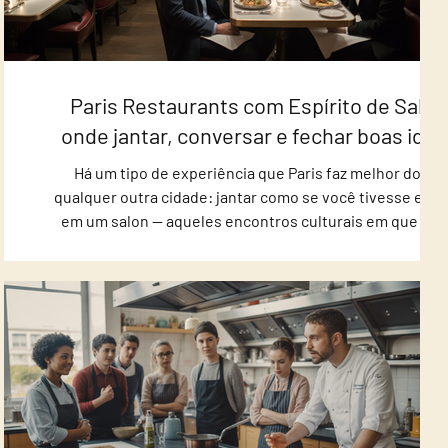
uem
Paris Restaurants com Espírito de Salon
onde jantar, conversar e fechar boas idei
ndam
Há um tipo de experiência que Paris faz melhor do qu
to de
qualquer outra cidade: jantar como se você tivesse ent
es e
em um salon — aqueles encontros culturais em que ide
nças
circulavam livremente, a conversa era tão important
ente
quanto o vinho e o ambiente pedia tempo (e presença)
Para
Hoje, alguns restaurantes mantêm esse espírito vivo: l
aris,
baixa, mesas que convidam a ficar, serviço que não apre
eiro.
e uma energia perfeita para encontros marcantes. Se v
quer atrair atenção, causar boa