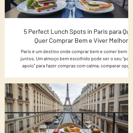
5 Perfect Lunch Spots in Paris para Q
m e
Quer Comprar Bem e Viver Melhor
Paris é um destino onde comprar bem e comer bem a
juntos. Um almoço bem escolhido pode ser o seu “pon
nte:
apoio” para fazer compras com calma, comparar opçõ
” se
decidir com mais segurança — seja para levar lembra
ão de
gourmet, investir em peças atemporais ou simplesm
hidos
aproveitar uma experiência premium no meio do dia. 
 casa,
ajudar, selecionei 5 lugares perfeitos para almoço em P
cados
com endereços e motivos claros para entrar no seu rot
dade e
Se você quer otimizar tempo
o da