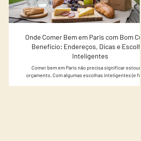
Onde Comer Bem em Paris com Bom C
Benefício: Endereços, Dicas e Escol
Inteligentes
Comer bem em Paris não precisa significar estour
orçamento. Com algumas escolhas inteligentes (e f
das armadilhas mais turísticas), dá para provar clás
franceses, lanches icônicos e refeições completa
excelente custo-benefício. A seguir, você encon
endereços confiáveis e dicas práticas para encaixa
refeições no seu roteiro — do café da manhã ao jant
você quer otimizar tempo e dinheiro na viagem, vale 
alimentação com deslocamentos e a