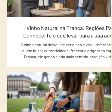
Vinho Natural na França: Regiões Pa
Conhecer (e o que levar para a sua ad
O vinho natural deixou de ser nicho e virou referênci
quem busca autenticidade, frescor e origem no cop
França, ele ganha ainda mais sentido: tradição vití
pequenos produtores e regiões com identidade fo
perfeitas para quem quer voltar para casa com gar
memoráveis (ou abastecer a adega com rótulos 
vendem rápido). Neste guia, você vai conhecer as r
francesas mais interessantes para vinho natural, 
comprar em cada uma e onde ir — com end