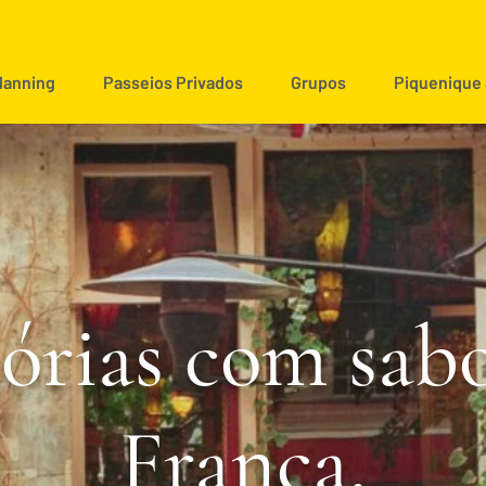
Planning
Passeios Privados
Grupos
Piquenique
órias com sab
França.