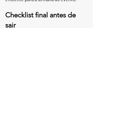
Checklist final antes de 
sair
Salve de 6 a 10 opções distribuídas 
em 2 ou 3 bairros
Reserve os jantares principais com 
antecedência e mantenha uma 
alternativa flexível
Planeje refeições com base nas 
linhas de metrô/RER, não apenas 
nos pontos turísticos
Coma mais cedo para evitar filas e 
manter a noite livre
Com a estratégia certa, é possível 
comer muito bem em Paris — mesmo 
quando a cidade está no auge da 