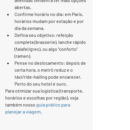
avenidas tendem a ter mais opções 
abertas.
Confirme horário no dia: em Paris, 
horários mudam por estação e por 
dia da semana.
Defina seu objetivo: refeição 
completa (brasserie), lanche rápido 
(falafel/grec), ou algo “conforto” 
(ramen).
Pense no deslocamento: depois de 
certa hora, o metrô reduz e o 
táxi/ride-hailing pode encarecer. 
Perto do seu hotel é ouro.
Para otimizar sua logística (transporte, 
horários e escolhas por região), veja 
também nosso 
guia prático para 
planejar a viagem
.