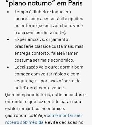
“plano noturno” em Paris
Tempo é dinheiro: foque em 
lugares com acesso fácil e opções 
no entorno (se estiver cheio, você 
troca sem perder a noite).
Experiência vs. orçamento: 
brasserie clássica custa mais, mas 
entrega conforto; falafel/ramen 
costuma ser mais econômico.
Localização vale ouro: dormir bem 
começa com voltar rápido e com 
segurança — por isso, o “perto do 
hotel” geralmente vence.
Quer comparar bairros, estimar custos e 
entender o que faz sentido para o seu 
estilo (romântico, econômico, 
gastronômico)? Veja 
como montar seu 
roteiro sob medida
 e evite decisões no 
improviso quando a cidade já estiver no 