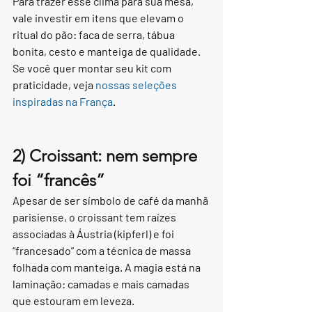
Para trazer esse clima para sua mesa, 
vale investir em itens que elevam o 
ritual do pão: faca de serra, tábua 
bonita, cesto e manteiga de qualidade. 
Se você quer montar seu kit com 
praticidade, veja 
nossas seleções 
inspiradas na França
.
2) Croissant: nem sempre 
foi “francês”
Apesar de ser símbolo de café da manhã 
parisiense, o croissant tem raízes 
associadas à Áustria (kipferl) e foi 
“francesado” com a técnica de massa 
folhada com manteiga. A magia está na 
laminação: camadas e mais camadas 
que estouram em leveza.