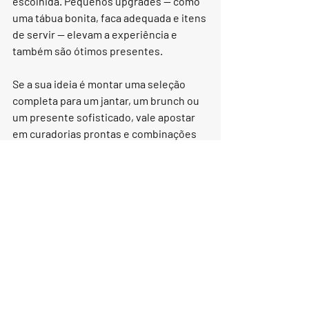
escolhida. Pequenos upgrades — como 
uma tábua bonita, faca adequada e itens 
de servir — elevam a experiência e 
também são ótimos presentes.
Se a sua ideia é montar uma seleção 
completa para um jantar, um brunch ou 
um presente sofisticado, vale apostar 
em curadorias prontas e combinações 
testadas. Quando quiser, 
fale com a 
gente e peça uma sugestão
 para o seu 
momento.
Quero meu kit