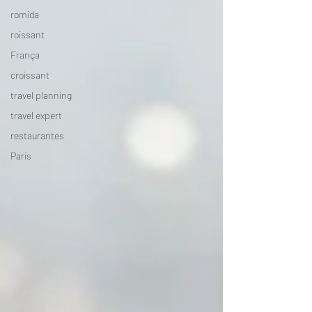
romida
roissant
França
croissant
travel planning
travel expert
restaurantes
Paris