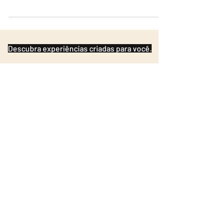
experience it, let's start with a conversation.
Descubra experiências criadas para você.
Assine a revista do
Gastronomos
Nossa newsletter aproxima você da
França: seus sabores, regiões e
tesouros escondidos.
Name