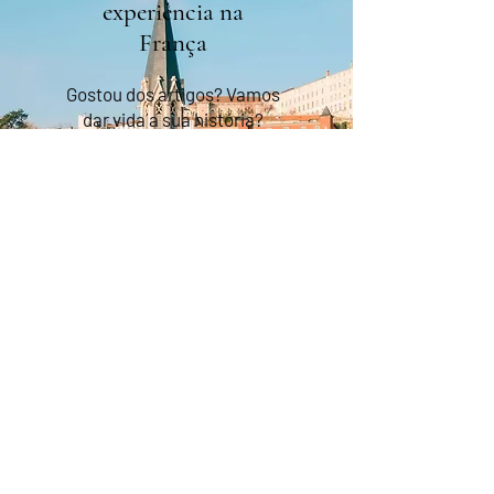
experiência na
França
Gostou dos artigos? Vamos
dar vida a sua história?
Nossos criadores de viagens
transformam inspiração em
experiências sob medida —
desde passeios por vinhedos
até aulas de culinária e
viagens gastronômicas por
toda a França.
Planeje sua viagem com a Gastronomos