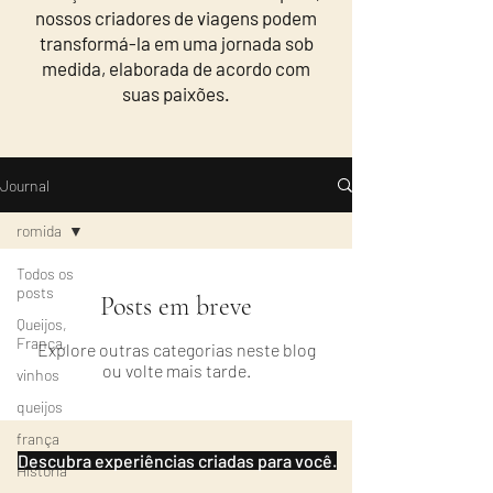
nossos criadores de viagens podem
transformá-la em uma jornada sob
medida, elaborada de acordo com
suas paixões.
Journal
romida
Todos os
posts
Posts em breve
Queijos,
França,
Explore outras categorias neste blog
ou volte mais tarde.
vinhos
queijos
frança
Descubra experiências criadas para você.
Historia