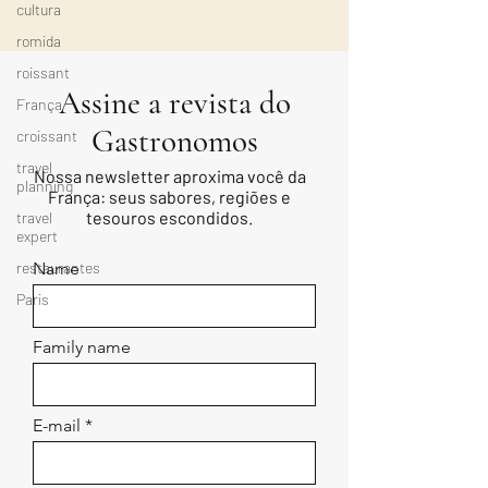
cultura
romida
roissant
Assine a revista do
França
Gastronomos
croissant
travel
Nossa newsletter aproxima você da
planning
França: seus sabores, regiões e
tesouros escondidos.
travel
expert
restaurantes
Name
Paris
Family name
E-mail