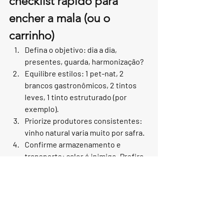
checklist rápido para 
encher a mala (ou o 
carrinho)
Defina o objetivo: dia a dia, 
presentes, guarda, harmonização?
Equilibre estilos: 1 pet-nat, 2 
brancos gastronômicos, 2 tintos 
leves, 1 tinto estruturado (por 
exemplo).
Priorize produtores consistentes: 
vinho natural varia muito por safra.
Confirme armazenamento e 
transporte: calor é inimigo. Prefira 
envio/embalagem adequada 
quando possível.
Compre com orientação se estiver 
começando: você economiza em 
tentativas.